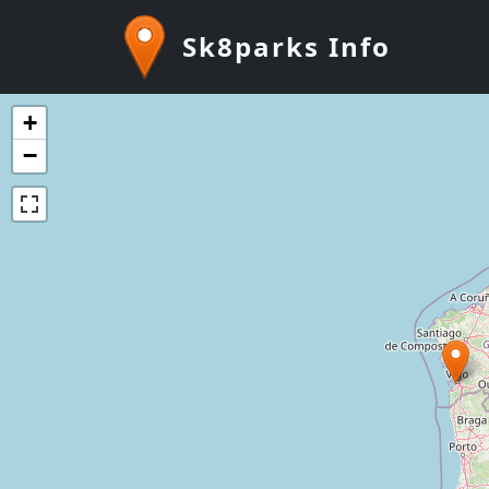
Pasar al contenido principal
Sk8parks Info
+
−