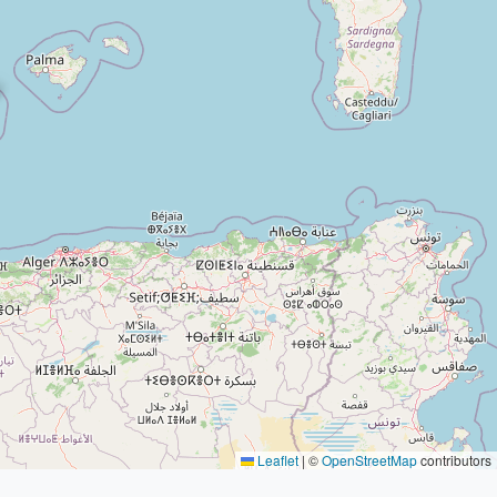
Leaflet
|
©
OpenStreetMap
contributors