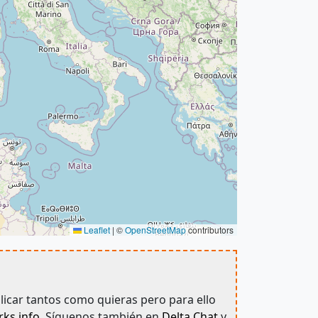
Leaflet
|
©
OpenStreetMap
contributors
blicar tantos como quieras pero para ello
ks.info
. Síguenos también en
Delta Chat
y