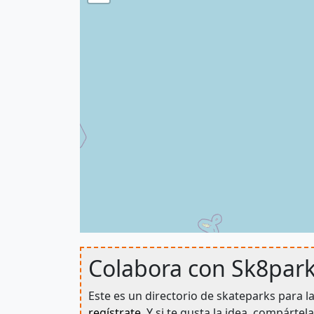
Colabora con Sk8park
Este es un directorio de skateparks para l
regístrate
. Y si te gusta la idea, compárt