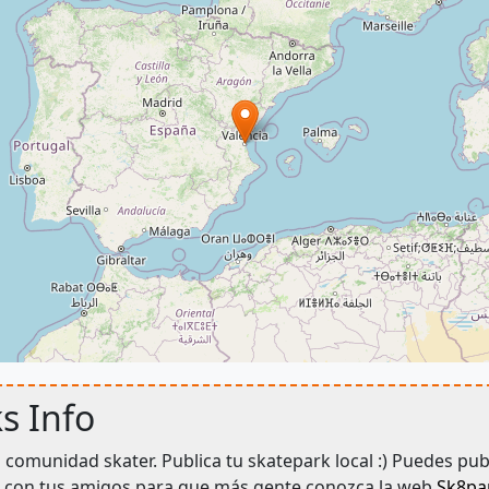
s Info
a comunidad skater. Publica tu skatepark local :) Puedes pu
ela con tus amigos para que más gente conozca la web
Sk8par