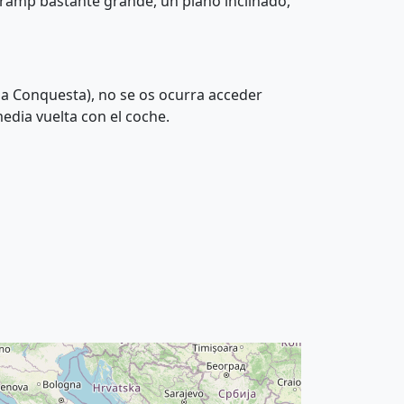
ramp bastante grande, un plano inclinado,
la Conquesta), no se os ocurra acceder
edia vuelta con el coche.