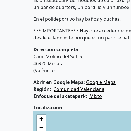
Es un skatepark de módulos de color azul (
un par de quarters, un bordillo y un funbox 
En el polideportivo hay baños y duchas.
***IMPORTANTE*** Hay que acceder desde la 
desde el lado este porque es un parque natur
Direccion completa
Cam. Molino del Sol, 5,
46920 Mislata
(València)
Abrir en Google Maps:
Google Maps
Región
Comunidad Valenciana
Enfoque del skatepark
Mixto
Localización:
+
−