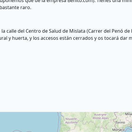
suponemos que de la empresa Benito.com). Tienes una mini
bastante raro.
calle del Centro de Salud de Mislata (Carrer del Penó de 
al y huerta, y los accesos están cerrados y os tocará dar m