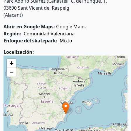
Parc Adolfo Suárez (Canastell, C. del Yunque, 1,
03690 Sant Vicent del Raspeig
(Alacant)
Abrir en Google Maps:
Google Maps
Región
Comunidad Valenciana
Enfoque del skatepark
Mixto
Localización:
+
−