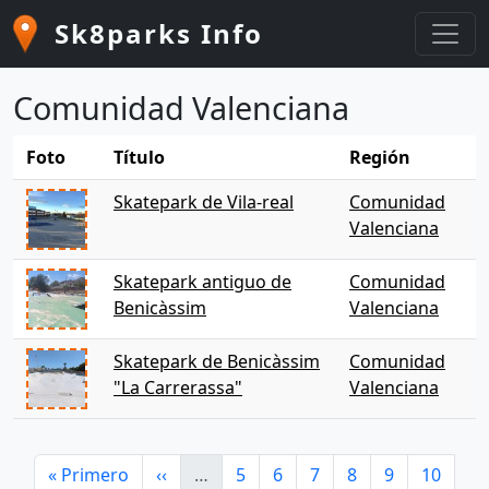
Pasar al contenido principal
Sk8parks Info
Comunidad Valenciana
Foto
Título
Región
Skatepark de Vila-real
Comunidad
Valenciana
Skatepark antiguo de
Comunidad
Benicàssim
Valenciana
Skatepark de Benicàssim
Comunidad
"La Carrerassa"
Valenciana
Paginación
Primera página
Página anterior
Página
Página
Página
Página
Página
Página
« Primero
‹‹
…
5
6
7
8
9
10