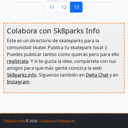
Página
Página
Página actual
11
12
13
Colabora con Sk8parks Info
Este es un directorio de skateparks para la
comunidad skater. Publica tu skatepark local :)
Puedes publicar tantos como quieras pero para ello
regístrate
. Y si te gusta la idea, compártela con tus
amigos para que más gente conozca la web
Sk8parks.info
. Síguenos también en
Delta Chat
y en
Instagram
.
Sk8parks.info
© 2026 -
Usuarios
/
Skateparks