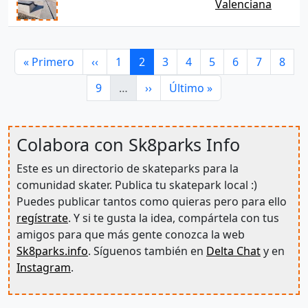
Valenciana
Paginación
Primera página
Página anterior
Página
Página actual
Página
Página
Página
Página
Página
Págin
« Primero
‹‹
1
2
3
4
5
6
7
8
Página
Siguiente página
Última página
9
…
››
Último »
Colabora con Sk8parks Info
Este es un directorio de skateparks para la
comunidad skater. Publica tu skatepark local :)
Puedes publicar tantos como quieras pero para ello
regístrate
. Y si te gusta la idea, compártela con tus
amigos para que más gente conozca la web
Sk8parks.info
. Síguenos también en
Delta Chat
y en
Instagram
.